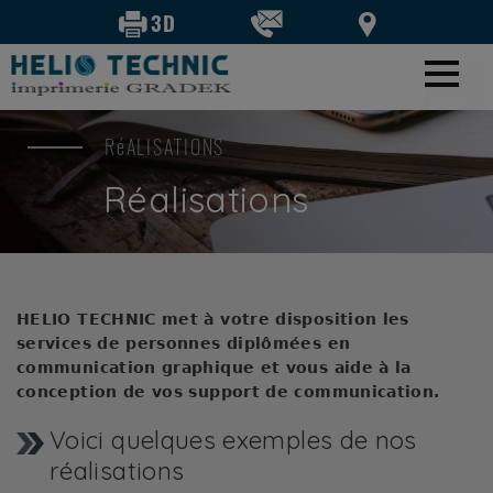
Présentation
RéALISATIONS
Particulier
Réalisations
Petit format
Grand format
Aide à la création
Professionnel
Impression numérique
HELIO TECHNIC met à votre disposition les
services de personnes diplômées en
Support de communication
communication graphique et vous aide à la
Parc machine
conception de vos support de communication.
Réalisations
Voici quelques exemples de nos
Téléchargement
réalisations
Vidéos