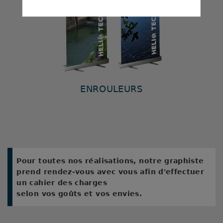
ENROULEURS
Pour toutes nos réalisations, notre graphiste
prend rendez-vous avec vous afin d'effectuer
un cahier des charges
selon vos goûts et vos envies.